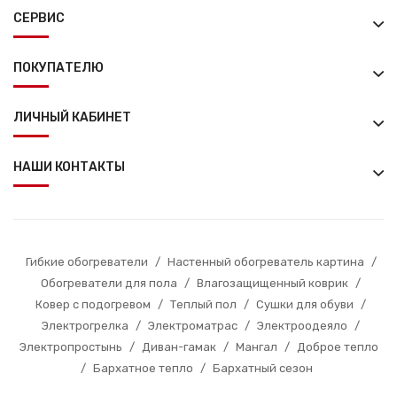
СЕРВИС
ПОКУПАТЕЛЮ
ЛИЧНЫЙ КАБИНЕТ
НАШИ КОНТАКТЫ
Гибкие обогреватели
/
Настенный обогреватель картина
/
Обогреватели для пола
/
Влагозащищенный коврик
/
Ковер с подогревом
/
Теплый пол
/
Сушки для обуви
/
Электрогрелка
/
Электроматрас
/
Электроодеяло
/
Электропростынь
/
Диван-гамак
/
Мангал
/
Доброе тепло
/
Бархатное тепло
/
Бархатный сезон