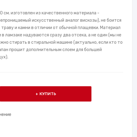
 см. изготовлен из качественного материала -
непроницаемый искусственный аналог вискозы), не боится
 траву и камни в отличии от обычной плащевки. Материал
 в ламзаке надуваются сразу два отсека, а не один (мы не
жно стирать в стиральной машине (актуально, если кто то
лапан прошит дополнительным слоем для большей
ух).
КУПИТЬ
нение