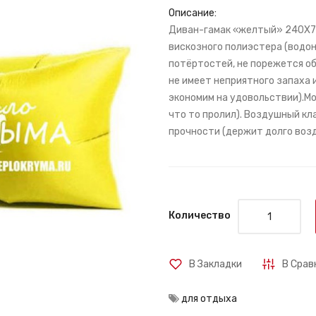
Описание:
Диван-гамак «желтый» 240X70
вискозного полиэстера (водо
потёртостей, не порежется об
не имеет неприятного запаха и
экономим на удовольствии).Мо
что то пролил). Воздушный к
прочности (держит долго возд
Количество
В Закладки
В Срав
для отдыха