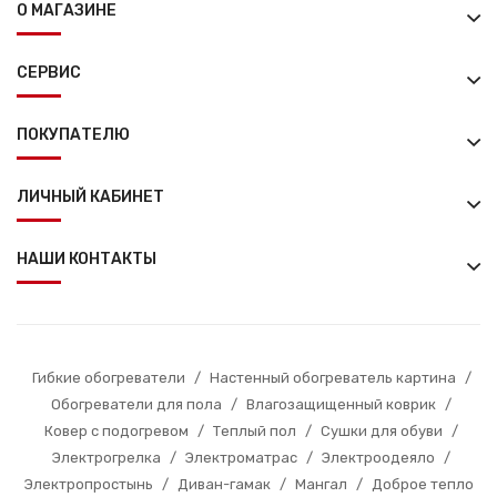
О МАГАЗИНЕ
СЕРВИС
ПОКУПАТЕЛЮ
ЛИЧНЫЙ КАБИНЕТ
НАШИ КОНТАКТЫ
Гибкие обогреватели
/
Настенный обогреватель картина
/
Обогреватели для пола
/
Влагозащищенный коврик
/
Ковер с подогревом
/
Теплый пол
/
Сушки для обуви
/
Электрогрелка
/
Электроматрас
/
Электроодеяло
/
Электропростынь
/
Диван-гамак
/
Мангал
/
Доброе тепло