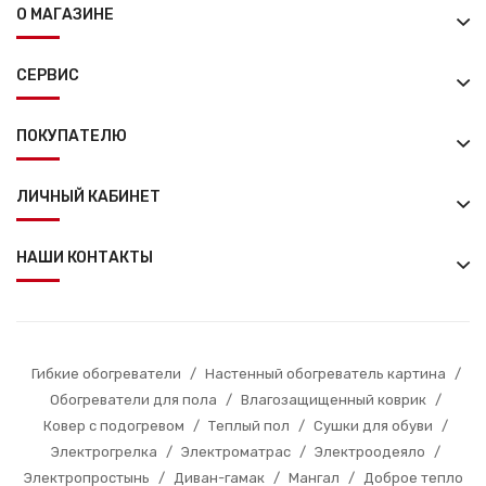
О МАГАЗИНЕ
СЕРВИС
ПОКУПАТЕЛЮ
ЛИЧНЫЙ КАБИНЕТ
НАШИ КОНТАКТЫ
Гибкие обогреватели
/
Настенный обогреватель картина
/
Обогреватели для пола
/
Влагозащищенный коврик
/
Ковер с подогревом
/
Теплый пол
/
Сушки для обуви
/
Электрогрелка
/
Электроматрас
/
Электроодеяло
/
Электропростынь
/
Диван-гамак
/
Мангал
/
Доброе тепло