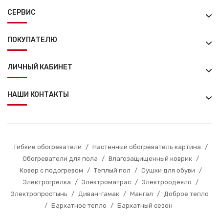
СЕРВИС
ПОКУПАТЕЛЮ
ЛИЧНЫЙ КАБИНЕТ
НАШИ КОНТАКТЫ
Гибкие обогреватели
/
Настенный обогреватель картина
/
Обогреватели для пола
/
Влагозащищенный коврик
/
Ковер с подогревом
/
Теплый пол
/
Сушки для обуви
/
Электрогрелка
/
Электроматрас
/
Электроодеяло
/
Электропростынь
/
Диван-гамак
/
Мангал
/
Доброе тепло
/
Бархатное тепло
/
Бархатный сезон