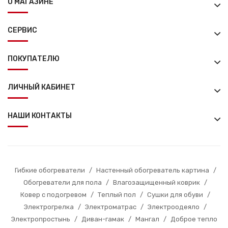
О МАГАЗИНЕ
СЕРВИС
ПОКУПАТЕЛЮ
ЛИЧНЫЙ КАБИНЕТ
НАШИ КОНТАКТЫ
Гибкие обогреватели
/
Настенный обогреватель картина
/
Обогреватели для пола
/
Влагозащищенный коврик
/
Ковер с подогревом
/
Теплый пол
/
Сушки для обуви
/
Электрогрелка
/
Электроматрас
/
Электроодеяло
/
Электропростынь
/
Диван-гамак
/
Мангал
/
Доброе тепло