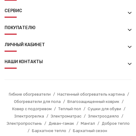
СЕРВИС
ПОКУПАТЕЛЮ
ЛИЧНЫЙ КАБИНЕТ
НАШИ КОНТАКТЫ
Гибкие обогреватели
/
Настенный обогреватель картина
/
Обогреватели для пола
/
Влагозащищенный коврик
/
Ковер с подогревом
/
Теплый пол
/
Сушки для обуви
/
Электрогрелка
/
Электроматрас
/
Электроодеяло
/
Электропростынь
/
Диван-гамак
/
Мангал
/
Доброе тепло
/
Бархатное тепло
/
Бархатный сезон