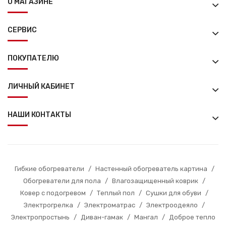
О МАГАЗИНЕ
СЕРВИС
ПОКУПАТЕЛЮ
ЛИЧНЫЙ КАБИНЕТ
НАШИ КОНТАКТЫ
Гибкие обогреватели
/
Настенный обогреватель картина
/
Обогреватели для пола
/
Влагозащищенный коврик
/
Ковер с подогревом
/
Теплый пол
/
Сушки для обуви
/
Электрогрелка
/
Электроматрас
/
Электроодеяло
/
Электропростынь
/
Диван-гамак
/
Мангал
/
Доброе тепло