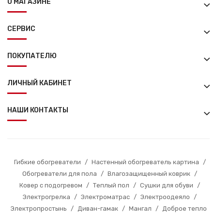
О МАГАЗИНЕ
СЕРВИС
ПОКУПАТЕЛЮ
ЛИЧНЫЙ КАБИНЕТ
НАШИ КОНТАКТЫ
Гибкие обогреватели
/
Настенный обогреватель картина
/
Обогреватели для пола
/
Влагозащищенный коврик
/
Ковер с подогревом
/
Теплый пол
/
Сушки для обуви
/
Электрогрелка
/
Электроматрас
/
Электроодеяло
/
Электропростынь
/
Диван-гамак
/
Мангал
/
Доброе тепло