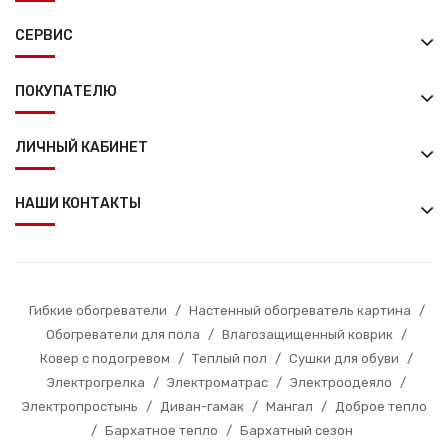
СЕРВИС
ПОКУПАТЕЛЮ
ЛИЧНЫЙ КАБИНЕТ
НАШИ КОНТАКТЫ
Гибкие обогреватели
/
Настенный обогреватель картина
/
Обогреватели для пола
/
Влагозащищенный коврик
/
Ковер с подогревом
/
Теплый пол
/
Сушки для обуви
/
Электрогрелка
/
Электроматрас
/
Электроодеяло
/
Электропростынь
/
Диван-гамак
/
Мангал
/
Доброе тепло
/
Бархатное тепло
/
Бархатный сезон