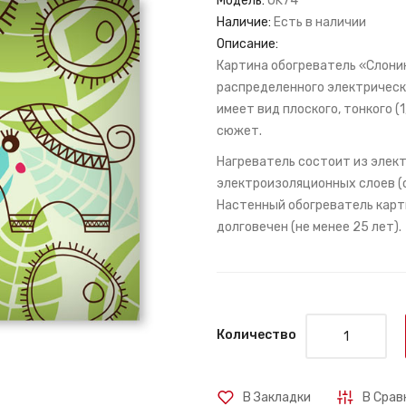
Модель:
OK74
Наличие:
Есть в наличии
Описание:
Картина обогреватель «Слоники
распределенного электрическ
имеет вид плоского, тонкого (
сюжет.
Нагреватель состоит из элект
электроизоляционных слоев (с
Настенный обогреватель карти
долговечен (не менее 25 лет).
Количество
В Закладки
В Срав