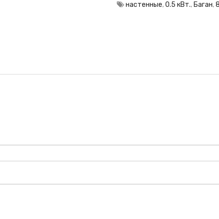
настенные
,
0.5 кВт.
,
Баган
,