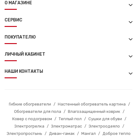
О МАГАЗИНЕ
СЕРВИС
ПОКУПАТЕЛЮ
ЛИЧНЫЙ КАБИНЕТ
НАШИ КОНТАКТЫ
Гибкие обогреватели
/
Настенный обогреватель картина
/
Обогреватели для пола
/
Влагозащищенный коврик
/
Ковер с подогревом
/
Теплый пол
/
Сушки для обуви
/
Электрогрелка
/
Электроматрас
/
Электроодеяло
/
Электропростынь
/
Диван-гамак
/
Мангал
/
Доброе тепло