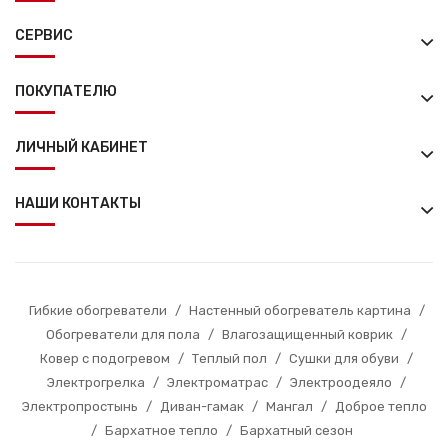
СЕРВИС
ПОКУПАТЕЛЮ
ЛИЧНЫЙ КАБИНЕТ
НАШИ КОНТАКТЫ
Гибкие обогреватели
/
Настенный обогреватель картина
/
Обогреватели для пола
/
Влагозащищенный коврик
/
Ковер с подогревом
/
Теплый пол
/
Сушки для обуви
/
Электрогрелка
/
Электроматрас
/
Электроодеяло
/
Электропростынь
/
Диван-гамак
/
Мангал
/
Доброе тепло
/
Бархатное тепло
/
Бархатный сезон