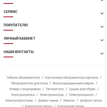
СЕРВИС
ПОКУПАТЕЛЮ
ЛИЧНЫЙ КАБИНЕТ
НАШИ КОНТАКТЫ
Гибкие обогреватели
/
Настенный обогреватель картина
/
Обогреватели для пола
/
Влагозащищенный коврик
/
Ковер с подогревом
/
Теплый пол
/
Сушки для обуви
/
Электрогрелка
/
Электроматрас
/
Электроодеяло
/
Электропростынь
/
Диван-гамак
/
Мангал
/
Доброе тепло
/
Бархатное тепло
/
Бархатный сезон