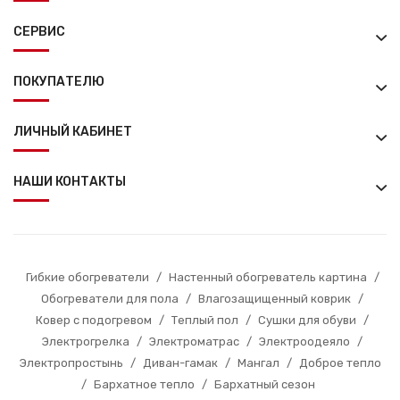
СЕРВИС
ПОКУПАТЕЛЮ
ЛИЧНЫЙ КАБИНЕТ
НАШИ КОНТАКТЫ
Гибкие обогреватели
/
Настенный обогреватель картина
/
Обогреватели для пола
/
Влагозащищенный коврик
/
Ковер с подогревом
/
Теплый пол
/
Сушки для обуви
/
Электрогрелка
/
Электроматрас
/
Электроодеяло
/
Электропростынь
/
Диван-гамак
/
Мангал
/
Доброе тепло
/
Бархатное тепло
/
Бархатный сезон