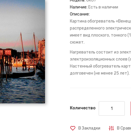
Модель:
OK67
Наличие:
Есть в наличии
Описание:
Картина обогреватель «Венеци
распределенного электрическ
имеет вид плоского, тонкого (
сюжет.
Нагреватель состоит из элект
электроизоляционных слоев (с
Настенный обогреватель карти
долговечен (не менее 25 лет).
Количество
В Закладки
В Срав