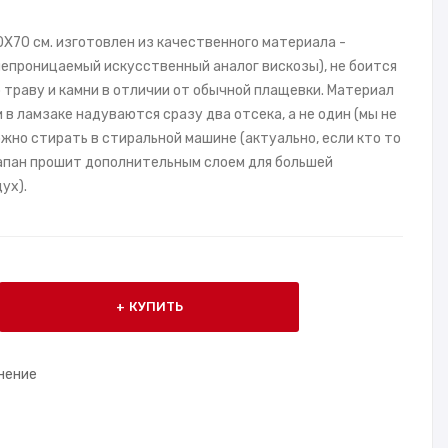
X70 см. изготовлен из качественного материала -
непроницаемый искусственный аналог вискозы), не боится
 траву и камни в отличии от обычной плащевки. Материал
 в ламзаке надуваются сразу два отсека, а не один (мы не
жно стирать в стиральной машине (актуально, если кто то
лапан прошит дополнительным слоем для большей
ух).
КУПИТЬ
нение