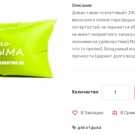
Описание:
Диван-гамак «салатовый» 240
вискозного полиэстера (водо
потёртостей, не порежется об
не имеет неприятного запаха и
экономим на удовольствии).Мо
что то пролил). Воздушный к
прочности (держит долго возд
Количество
В Закладки
В Срав
для отдыха